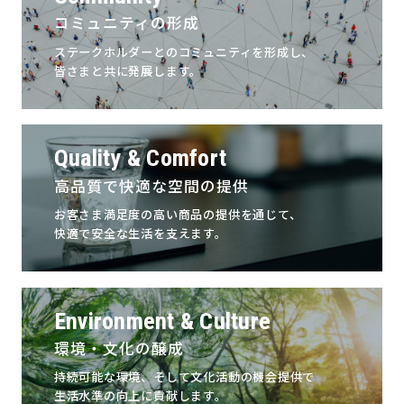
コミュニティの形成
ステークホルダーとのコミュニティを形成し、
皆さまと共に発展します。
Quality & Comfort
高品質で快適な空間の提供
お客さま満足度の高い商品の提供を通じて、
快適で安全な生活を支えます。
Environment & Culture
環境・文化の醸成
持続可能な環境、そして文化活動の機会提供で
生活水準の向上に貢献します。